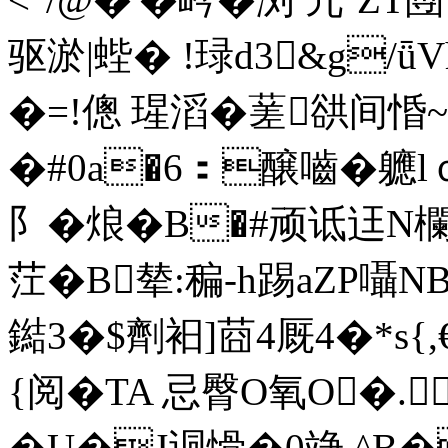
驱淤|蜌� !琭 d3&g
�=!傯 瑆滔�蒫谼间惛~
�#0a�6：醸嚙�軈
阝�烺�B�#顽诋迋N欄
茳 �B辇:稨-h踢aZ
鐑3�$劑衵]莔4厩4�*s{,
{阅� TA 忌臀O氧O�.
�U�J迵愲�0竫.^B