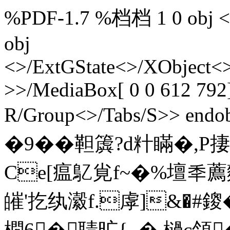
%PDF-1.7 %档档 1 0 obj <> 
obj
<>/ExtGState<>/XObject<>
>>/MediaBox[ 0 0 612 792]
R/Group<>/Tabs/S>> endob
�9��靼簴?d籵瞞�,P捿
Ce[瘟鳦覍f~�%壇秊薦麵
皠'扢纨瀫f.虖]&�#鎫
橌6�聙旷{_�,檛c領