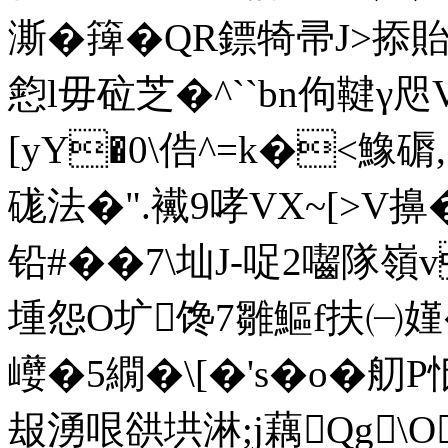
澌�篺�QR鏢犄帚J>掭 
憌l毋砬芝� ^``bn佝鞬γ
[yY�0\俈^=k�<鱌磭
硥法�".襶9哮VX~[>V擤�
铅#��7\圸J-哫2囓隊嶺v
堹怨O圹馋7雛鰸f扶㈠嫤�#
巕�5繝�\[�'s�o�
叝湧哏谼垬淋;j藕Qg\O