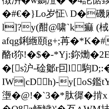
�#€�}Lo岁怔 \ 
l]?y(酣@啸`k痲 
afqg鋓緪頤g+;苒�*K�#
酪t狝!�$�-*Yj:鉨爋
�[s沪-碒酁r囙l 駒D;
IW|cDh)-y[oS鑑
塰�@!�`3�*肽徲�掯
�O8z鲕鱥)'�歹∧WM