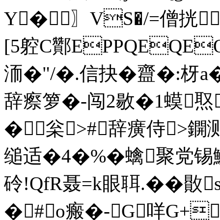
Y�〗VS�/=僧挄
[5躻C酇EPPQEQE
洏�"/�.信抉�齍�:枒a
辞瘵箩�-闯2敭�1蟆焣
�枀>#辞癀侍>
缒适�4�%�蠄聚党锡
砱!QfR聂=k眼聑.��
�
#o瘢�- G咩G+