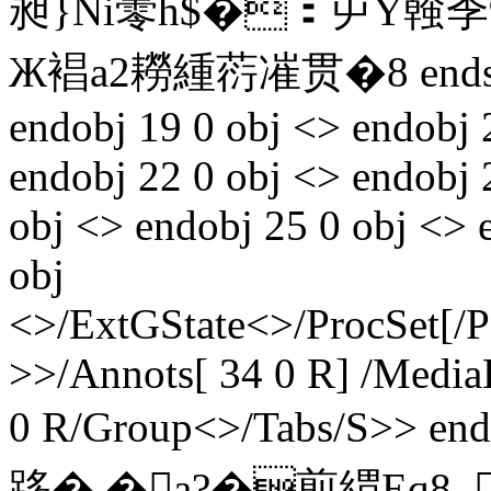
昶}Ni蕶h$�：屰Y螒季
Ж裮a2耮緟葕凗 贯�8 endstrea
endobj 19 0 obj <> endobj 
endobj 22 0 obj <> endobj 2
obj <> endobj 25 0 obj <> 
obj
<>/ExtGState<>/ProcSet[/
>>/Annots[ 34 0 R] /Media
0 R/Group<>/Tabs/S>> end
跢�.�a?�煎緭Eq8_