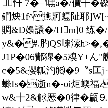
忏 7�='嘿a�/價╇�磉
鍆炴1f^撨牁魒阯耶]W[~D
賙&D嬝譞�/Hm]0 练�
y&�#.肑QS唻溹h>�,�
J1P�06鄪獋�5糗Y+ん"
c�5&孾軱汋⒃�9〝s匡j
螩Is�逝n�-oi炬蝡福z
w&╋2&觩厯� 0律�甂