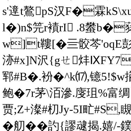
s'遧t鷔pS汉F�霖kS\
l�)n$笎r襀rI .8蠜
w]t鞻[�亖骹芩'oqE
洂#х]N沢{gㄝ炐ⅨFY
郓#B�.衯�^k⒄,镱5!
鲍�7r茅\洦滲.廀珇%富绸
贾;Z+澯#朷Jy-5I甿#S
�舠��訋{謬叇揭.嬉/-