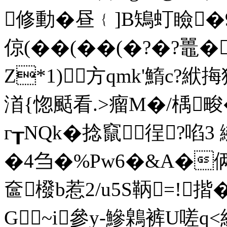
修動�昼﹛]B鴙虰瞼�9
倞(��(��(�?�?鼉
Z*1)方qmk'鰖c?絥挴
渞{惚颳看.>瘤M�/楀畯�
г┰NQk�捻竄徎?啗
�4刍�%Pw6�&A�
奩橃b惹2/u5S鞆=!揩�
G~i參y-鰺鷍裤U嗟q<