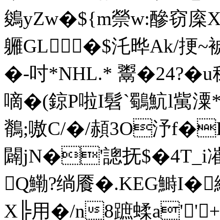
鵕yZw�${m禜w:醦窃庺
軅GL�$汑晔Ak/挭~
�-吋*NHL.* 鬻�24?
嘀�(鍄P啦I髫`鸀魧l歶潥
鶺;嗷C/�/頳3O汿f�
闢jN�'謥抚$�4T_i
Q鰳?绱餍�.KEG鰣I�
X╠用�/n8蹠蝚a'