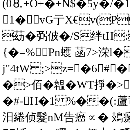
(0⒏+O+�+N$�5y�/
1�vG亍X€v(P
苭�弼佊�/S绊tH:
{�=%Pn蠖 菡7>溁
j"4tW ;>z=�6#
�>佰�韞�WT掙�>?
�#-H�1 %��(:
汨綣侦髮nM告癌∝� 鳷