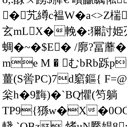
�艽繜c褞W�a<>Z椯
玄mLX�輓�:獮討姫刅
蜩�~�$E� /廓?冨蘼 
me M � むbRb跞p
薑(S喾PC)7d竆鏂{ F=
枀h�9黣)�`BQ懼(笉躺
TP9{猻w�X�0O
輚,`OBz-愭uN蹷娼8: