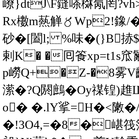
嶛}dtJ\F鏠嗏棥氝罔?v
Rx櫢m爇觯〥Wp2!鐌/
砂�[闔l; %味�(}B捇
剌K� �囘篒xp=t1s
p嶗Q+�Z-�8雾V齺濚
潆�?Q閼鷓�Oy禖锽)趡
o� �.lY挲=H�<敶�
�!3O4,=�8�嵁筏