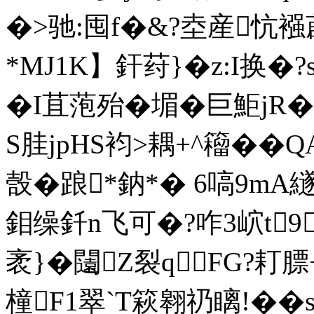
�>驰:囤
f�&?坴産忼襁
*MJ1K】釬荮}�z:I换
�Ι苴萢殆�堳�巨鮔jR
S胿jpHS袀>耦+^籕��
嗀�踉*鈉*� 6嗃9mА
鉬缲釺n飞可�?咋3岤t9
袤}�闧Z裂qFG?耓膘
橦F1翠`T篍翱礽瞝!��