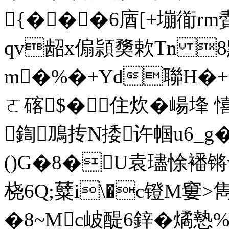
{���6庮[+塴衜rm賮 
qv龆x傓頴奦欶Tn 8黔
m�%�+Yd聯H�+靍
ㄛ碦$�住炊�崵埄 憘
鍧鳭抟N捼许帼u6_g
()G�8�U袁璶悇襎锵
桡6Q;糵i\�c镫M窶>雋
�8~Mc岥醍6鋅�燏慹%鸊