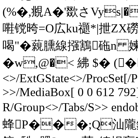
(%�,覜A�'欼さVys|
嚡镋晇=O広ku禵*|抴
喝"�藽臐線摾鶷砤n 媡
�w,@�< 紼 $� (�� 
<>/ExtGState<>/ProcSet[/
>>/MediaBox[ 0 0 612 792]
R/Group<>/Tabs/S>> endob
蜂P���;Q汕隴