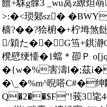
饘+駯g髁3 _wu莴z繚炟
>:�<琐鄓sz� �BWY^
樯?��?狯椨�+柠坶煞飿
/穎た��G筜+錤瀞
櫈憵绠懛�1蟷＊卲Ｐ o[
�{w�%害濤l�;茲i
�\_�%m^晲嗒C#�
Q�2��$F"!莪3毞4