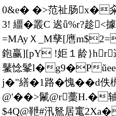
0&e� �>范祉肠
x�籴
3! 繮�叢C 逘ǖ%r?趁<
=MAyＸ_M孳[噟m$2=
鉋赢][pY !姖１龄}hr
鼜惗髼l�g9�Pǔee
j�"繕�1路�愧��d佚
@'��>鬛@r藳H.�轴
$4Q@靾#汛鴑居竃2Xa�